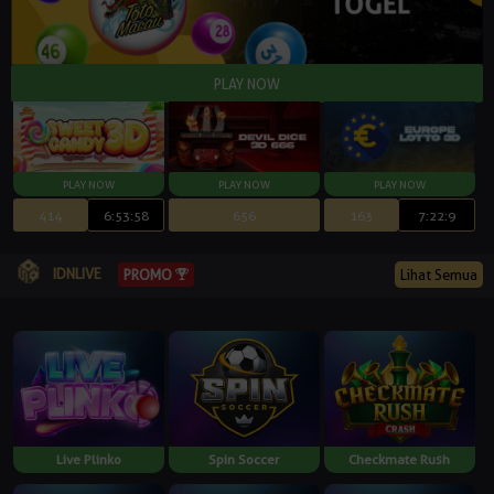
414
6:53:57
656
163
7:22:8
IDNLIVE
Lihat Semua
PROMO
Live Plinko
Spin Soccer
Checkmate Rush