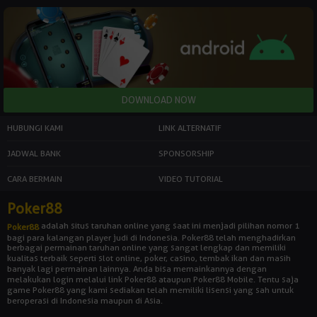
HUBUNGI KAMI
LINK ALTERNATIF
JADWAL BANK
SPONSORSHIP
CARA BERMAIN
VIDEO TUTORIAL
Poker88
adalah situs taruhan online yang saat ini menjadi pilihan nomor 1
Poker88
bagi para kalangan player judi di Indonesia. Poker88 telah menghadirkan
berbagai permainan taruhan online yang sangat lengkap dan memiliki
kualitas terbaik seperti slot online, poker, casino, tembak ikan dan masih
banyak lagi permainan lainnya. Anda bisa memainkannya dengan
melakukan login melalui link Poker88 ataupun Poker88 Mobile. Tentu saja
game Poker88 yang kami sediakan telah memiliki lisensi yang sah untuk
beroperasi di Indonesia maupun di Asia.