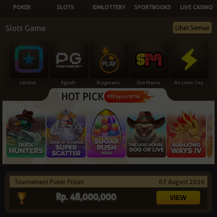
POKER
SLOTS
IDNLOTTERY
SPORTBOOKS
LIVE CASINO
NEW
Slots Game
Lihat Semua
TANGKAS
RTP
DEPOSIT
WITHDRAW
Idnslot
Pgsoft
Pragmatic
Slot Mania
No Limit City
HOT PICK
PROMOSI
RTP up to 97%
DOWNLOAD
REFERRAL
JACKPOT
Tournament Poker Prizes
07 August 2026
VIP MEMBER
Rp. 48,000,000
HUBUNGI KAMI