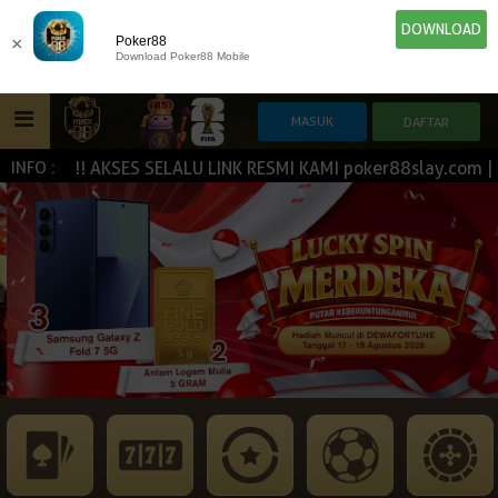
DOWNLOAD
×
Poker88
Download Poker88 Mobile
SH !!! AKSES SELALU LINK RESMI KAMI poker88slay.com | pk
INFO :
HOME
IDN E-LOTTERY
POKER
SLOT GAME
NEW
NEW
SPORTBOOK
LIVE CASINO
IDNLIVE
NEW
ESPORTS
TOGEL
ARCADE
NEW
NEW
NEW
TEMBAK IKAN
IDNRAFFLE
IDNTRADE