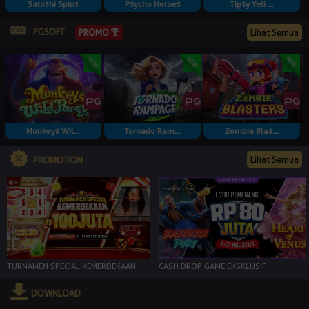
Satoshi Spins
Psycho Heroes
Tipsy Yeti ...
PGSOFT
Lihat Semua
PROMO
Monkeys Wil...
Tornado Ram...
Zombie Blas...
Lihat Semua
PROMOTION
TURNAMEN SPECIAL KEMERDEKAAN
CASH DROP GAME EKSKLUSIF
DOWNLOAD