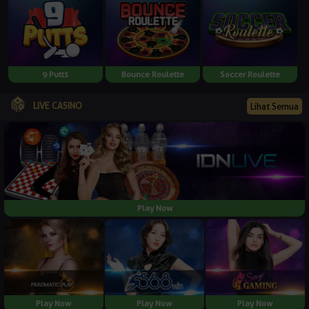
9 Putts
Bounce Roulette
Soccer Roulette
LIVE CASINO
Lihat Semua
Play Now
Play Now
Play Now
Play Now