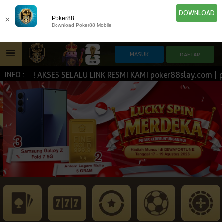
DOWNLOAD
×
Poker88
Download Poker88 Mobile
 !!! AKSES SELALU LINK RESMI KAMI poker88slay.com | pk88
INFO :
HOME
IDN E-LOTTERY
POKER
SLOT GAME
NEW
NEW
SPORTBOOK
LIVE CASINO
IDNLIVE
NEW
ESPORTS
TOGEL
ARCADE
NEW
NEW
NEW
TEMBAK IKAN
IDNRAFFLE
IDNTRADE