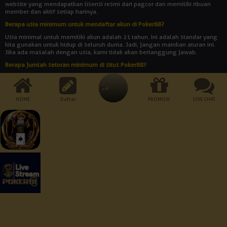
website yang mendapatkan lisensi resmi dari pagcor dan memiliki ribuan
member dan aktif setiap harinya.
Berapa usia minimum untuk mendaftar akun di Poker88?
Usia minimal untuk memiliki akun adalah 21 tahun. Ini adalah standar yang
kita gunakan untuk hidup di seluruh dunia. Jadi, jangan mainkan aturan ini.
Jika ada masalah dengan usia, kami tidak akan bertanggung jawab.
Berapa jumlah setoran minimum di situs Poker88?
Jumlah setoran minimum adalah Rp 10.000. Bukankah itu rendah? Dengan
uang yang begitu banyak, Anda bisa memainkan semua jenis permainan
yang disediakan oleh agen judi online POKER88.
HOME
Daftar
PROMOSI
LIVE CHAT
Cara Pembayaran:
Dukungan Perangkat :
Keamanan Terjamin :
© 2026 Poker88. All Rights Reserved | 18+