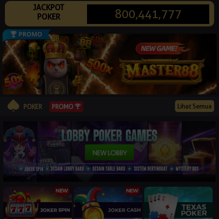
JACKPOT
© 2026 poker88hokg.net. All Rights Reserved | 18+
800,441,777
POKER
Lihat Semua
PROMO
POKER