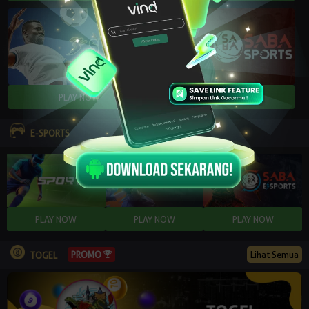
E-SPORTS
Lihat Semua
PROMO
TOGEL