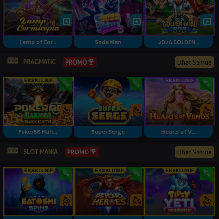
Lamp of Cor...
Soda Man
2026 GOLDEN...
PRAGMATIC
Lihat Semua
PROMO
Poker88 Mah...
Super Serge
Hearts of V...
SLOT MANIA
Lihat Semua
PROMO