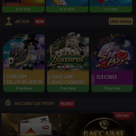
Lihat Semua
NEW
ARCADE
Play Now
Play Now
Play Now
BACCARAT LIVE PROXY
PROMO