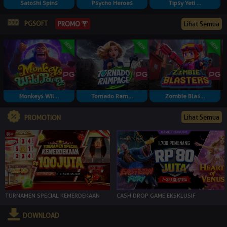
Satoshi Spins
Psycho Heroes
Tipsy Yeti ...
PGSOFT
Lihat Semua
PROMO
Monkeys Wil...
Tornado Ram...
Zombie Blas...
Lihat Semua
PROMOTION
TURNAMEN SPECIAL KEMERDEKAAN
CASH DROP GAME EKSKLUSIF
DOWNLOAD