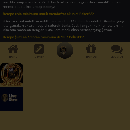
website yang mendapatkan lisensi resmi dari pagcor dan memiliki ribuan
member dan aktif setiap harinya.
Berapa usia minimum untuk mendaftar akun di Poker88?
Usia minimal untuk memiliki akun adalah 21 tahun. Ini adalah standar yang
kita gunakan untuk hidup di seluruh dunia. Jadi, jangan mainkan aturan ini.
Jika ada masalah dengan usia, kami tidak akan bertanggung jawab.
Berapa jumlah setoran minimum di situs Poker88?
Jumlah setoran minimum adalah Rp 10.000. Bukankah itu rendah? Dengan
uang yang begitu banyak, Anda bisa memainkan semua jenis permainan
yang disediakan oleh agen judi online POKER88.
HOME
Daftar
PROMOSI
LIVE CHAT
Cara Pembayaran:
Dukungan Perangkat :
Keamanan Terjamin :
© 2026 Poker88. All Rights Reserved | 18+