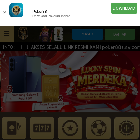
DOWNLOAD
×
Poker88
Download Poker88 Mobile
CASH !!! AKSES SELALU LINK RESMI KAMI poker88slay.com | 
INFO :
HOME
IDN E-LOTTERY
POKER
SLOT GAME
NEW
NEW
SPORTBOOK
LIVE CASINO
IDNLIVE
NEW
ESPORTS
TOGEL
ARCADE
NEW
NEW
NEW
TEMBAK IKAN
IDNRAFFLE
IDNTRADE