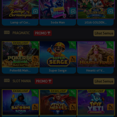
Lamp of Cor...
Soda Man
2026 GOLDEN...
PRAGMATIC
Lihat Semua
PROMO
Poker88 Mah...
Super Serge
Hearts of V...
SLOT MANIA
Lihat Semua
PROMO