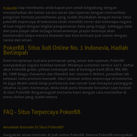
siap membantu anda kapan pun untuk bergabung dengan
Poker88
mendaftarkan diri kalian secara aman dan nyaman dengan memastikan
pengisian formulir pendaftaran yang sudah disediakan dengan benar. Situs
poker88 terpercaya di Indonesia telah memiliki server dari beberapa negara
di luar negeri dengan tingkat pengamanan data yang tinggi, sehingga data
dari para player akan terjaga keamanannya, player tentunya akan
bertransaksi tanpa merasa khawatir dan bisa bermain judi online dengan
santai dan aman.
Poker88 : Situs Judi Online No. 1 Indonesia, Hadiah
Berlimpah
Demi terciptanya suasana permainan yang aman dan nyaman, Poker88
menyediakan segala fasilitas terbaik. Misalnya customer service 24/7, daftar
akun Poker88 gratis, pilihan terbanyak ada di berbagai bank (BCA, BNI, BRI,
BII, CIMB Niaga, Danamon dan Mandiri) dan setoran E-Wallet, penarikan tak
terbatas serta promosi menarik. Situs taruhan online terpercaya di Indonesia
ini juga dilatih untuk tetap profesional dan ramah saat melayani pelanggan
selama 24 jam. Karenanya, Anda tidak perlu khawatir kesulitan saat berjudi
di situs Poker88. Bergabunglah bersama kami dengan cara mendaftar di
menu daftar yang sudah tertera.
FAQ - Situs Terpercaya Poker88
Amankah Bermain Di Situs Poker88?
Sangatlah aman bermain di judi online Poker88, Karena Poker88 merupakan