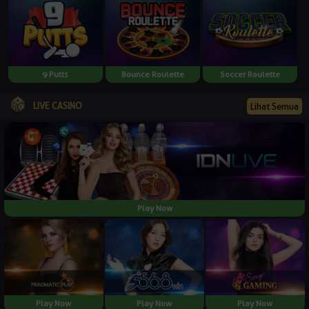
9 Putts
Bounce Roulette
Soccer Roulette
LIVE CASINO
Lihat Semua
Play Now
Play Now
Play Now
Play Now