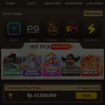
POKER
SLOTS
IDNLOTTERY
SPORTBOOKS
LIVE CASINO
NEW
Slots Game
Lihat Semua
TANGKAS
RTP
DEPOSIT
WITHDRAW
Idnslot
Pgsoft
Pragmatic
Slot Mania
No Limit City
HOT PICK
PROMOSI
RTP up to 97%
DOWNLOAD
REFERRAL
JACKPOT
Tournament Poker Prizes
07 August 2026
VIP MEMBER
Rp. 47,500,000
HUBUNGI KAMI