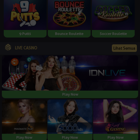
9 Putts
Bounce Roulette
Soccer Roulette
LIVE CASINO
Lihat Semua
Play Now
Play Now
Play Now
Play Now