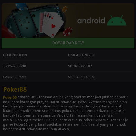
HUBUNGI KAMI
LINK ALTERNATIF
JADWAL BANK
SPONSORSHIP
CARA BERMAIN
VIDEO TUTORIAL
Poker88
adalah situs taruhan online yang saat ini menjadi pilihan nomor 1
Poker88
bagi para kalangan player judi di Indonesia. Poker88 telah menghadirkan
berbagai permainan taruhan online yang sangat lengkap dan memiliki
kualitas terbaik seperti slot online, poker, casino, tembak ikan dan masih
banyak lagi permainan lainnya. Anda bisa memainkannya dengan
melakukan login melalui link Poker88 ataupun Poker88 Mobile. Tentu saja
game Poker88 yang kami sediakan telah memiliki lisensi yang sah untuk
beroperasi di Indonesia maupun di Asia.