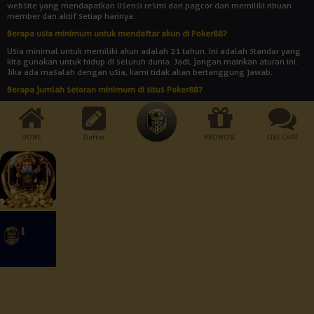
website yang mendapatkan lisensi resmi dari pagcor dan memiliki ribuan
member dan aktif setiap harinya.
Berapa usia minimum untuk mendaftar akun di Poker88?
Usia minimal untuk memiliki akun adalah 21 tahun. Ini adalah standar yang
kita gunakan untuk hidup di seluruh dunia. Jadi, jangan mainkan aturan ini.
Jika ada masalah dengan usia, kami tidak akan bertanggung jawab.
Berapa jumlah setoran minimum di situs Poker88?
Jumlah setoran minimum adalah Rp 10.000. Bukankah itu rendah? Dengan
uang yang begitu banyak, Anda bisa memainkan semua jenis permainan
yang disediakan oleh agen judi online POKER88.
HOME
Daftar
PROMOSI
LIVE CHAT
Cara Pembayaran:
Dukungan Perangkat :
Keamanan Terjamin :
© 2026 Poker88. All Rights Reserved | 18+