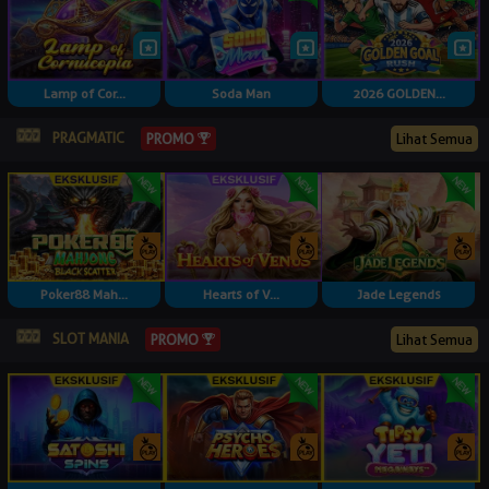
Lamp of Cor...
Soda Man
2026 GOLDEN...
PRAGMATIC
Lihat Semua
PROMO
Poker88 Mah...
Hearts of V...
Jade Legends
SLOT MANIA
Lihat Semua
PROMO