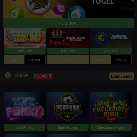
441
6:52:9
435
511
7:29:41
IDNLIVE
Lihat Semua
PROMO
Live Plinko
Spin Soccer
Checkmate Rush